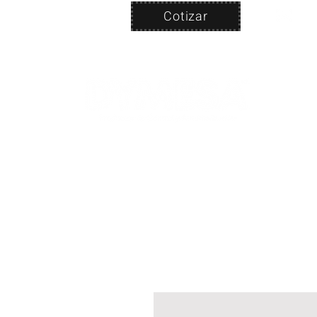
Cotizar
Nosotros
ven
PRODUC
|
CA