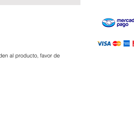
en al producto, favor de
Servicio al
cliente
 y automatizacion
Solicitar cotizacion
Mis pedidos