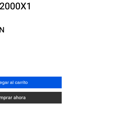
2000X1
Precio
XN
gar al carrito
mprar ahora