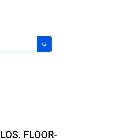
acturas
Pedidos
Iniciar sesion
Carrito
¿Como Comprar?
CLOS. FLOOR-