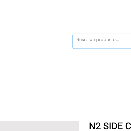
F
tasonline
@dymesa.com.mx
(668) 164 0246
TOS
|
TABLEROS
|
CONTACTO
|
|
|
TALOGOS
OFERTAS
N2 SIDE 