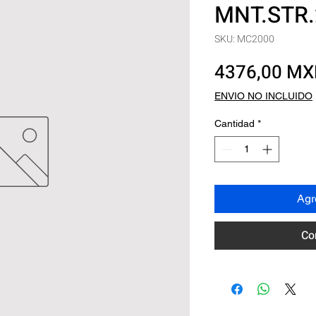
MNT.STR.
SKU: MC2000
4376,00 M
ENVIO NO INCLUIDO
Cantidad
*
Agre
Co