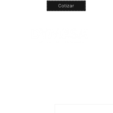
Cotizar
Nosotros
ven
PRODUC
|
CA