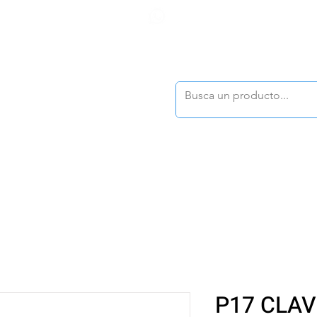
F
tasonline
@dymesa.com.mx
(668) 164 0246
TOS
|
TABLEROS
|
CONTACTO
|
|
|
TALOGOS
OFERTAS
P17 CLAV