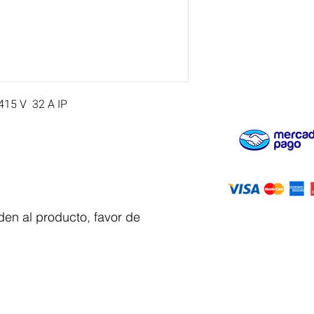
15 V  32 A IP
en al producto, favor de
Servicio al