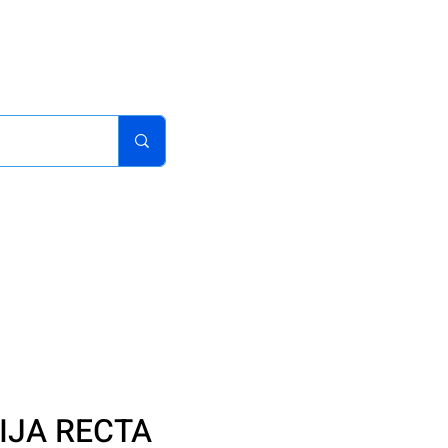
acturas
Pedidos
Iniciar sesion
Carrito
¿Como Comprar?
IJA RECTA