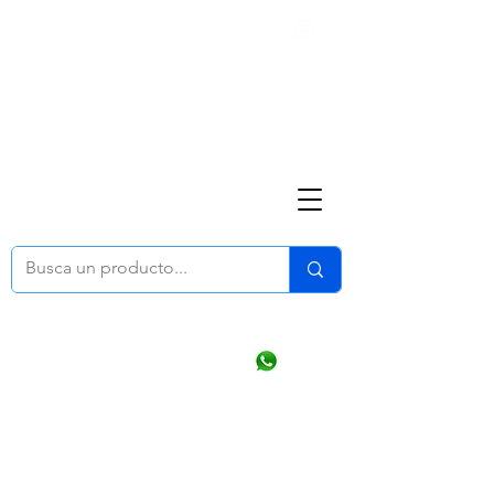
Nosotros
(668) 164 0246
ventasonline
@dymesa.com.mx
Mi cuenta
Pedidos
¿Como Comprar?
Carrito
Ventas WhatsApp Chat
CONTACTO
TABLEROS
PRODUCTOS
CATALOGOS
OFERTAS