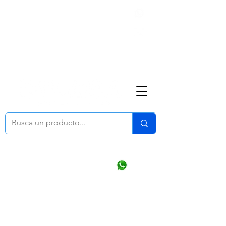
Nosotros
(668) 164 0246
ventasonline
@dymesa.com.mx
Mi cuenta
Pedidos
¿Como Comprar?
Carrito
Ventas WhatsApp Chat
CONTACTO
TABLEROS
PRODUCTOS
CATALOGOS
OFERTAS