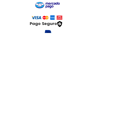
Pago Seguro
Dymesa™ Online
Venta de material electrico y automatizacion
Servicio al cliente
Solicitar cotizacion
Mis pedidos
Facturar mi compra
VENTAS - Whatsapp Chat
Legal
www.dymesa.com
Contacto