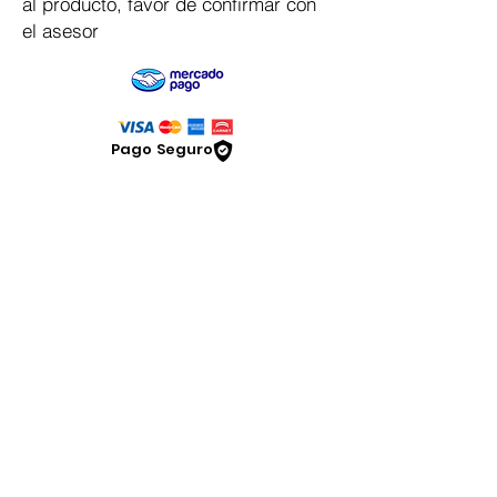
al producto, favor de confirmar con
el asesor
Pago Seguro
Dymesa™ Online
Venta de material electrico y automatizacion
Servicio al cliente
Solicitar cotizacion
Mis pedidos
Facturar mi compra
VENTAS - Whatsapp Chat