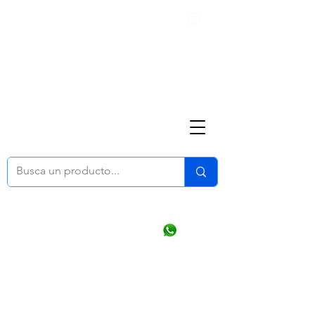
Nosotros
(668) 164 0246
ventasonline
@dymesa.com.mx
Mi cuenta
Pedidos
¿Como Comprar?
Carrito
Ventas WhatsApp Chat
CONTACTO
TABLEROS
PRODUCTOS
CATALOGOS
OFERTAS