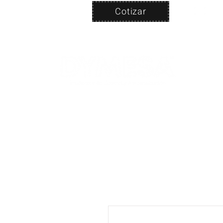
Cotizar
Nosotros
ven
PRODUC
|
CA