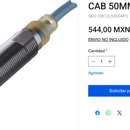
CAB 50M
SKU: ICB12L50N04PO
544,00 MX
ENVIO NO INCLUIDO
Cantidad
*
Agotado
Solicitar 