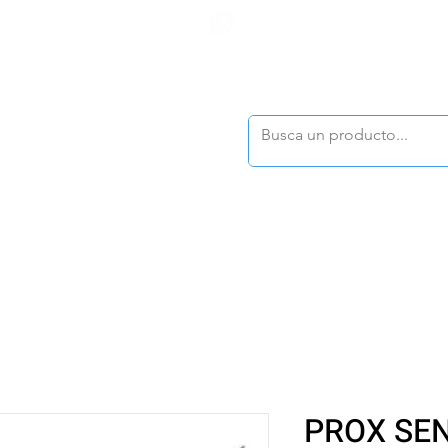
F
tasonline
@dymesa.com.mx
(668) 164 0246
TOS
|
TABLEROS
|
CONTACTO
|
|
|
TALOGOS
OFERTAS
PROX SEN