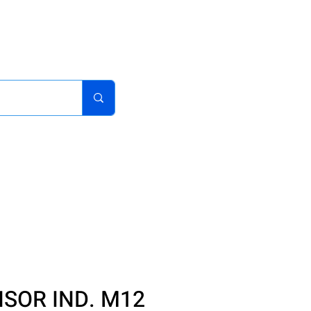
acturas
Pedidos
Iniciar sesion
Carrito
¿Como Comprar?
SOR IND. M12