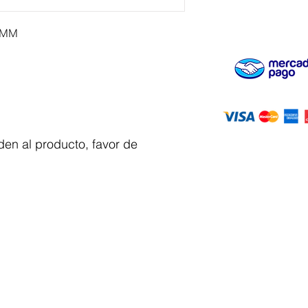
0MM
en al producto, favor de
Servicio al
cliente
 y automatizacion
Solicitar cotizacion