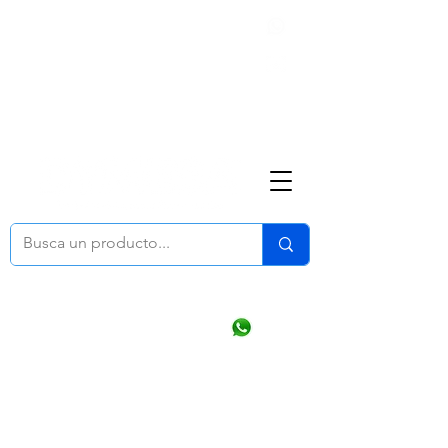
Nosotros
(668) 164 0246
ventasonline
@dymesa.com.mx
Mi cuenta
Pedidos
¿Como Comprar?
Carrito
Ventas WhatsApp Chat
CONTACTO
TABLEROS
PRODUCTOS
CATALOGOS
OFERTAS