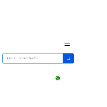
Nosotros
(668) 164 0246
ventasonline
@dymesa.com.mx
Mi cuenta
Pedidos
¿Como Comprar?
Carrito
Ventas WhatsApp Chat
CONTACTO
TABLEROS
PRODUCTOS
CATALOGOS
OFERTAS