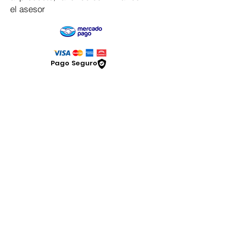
el asesor
Pago Seguro
Dymesa™ Online
Venta de material electrico y automatizacion
Servicio al cliente
Solicitar cotizacion
Mis pedidos
Facturar mi compra
VENTAS - Whatsapp Chat
Legal