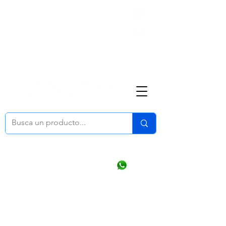
Nosotros
(668) 164 0246
ventasonline
@dymesa.com.mx
Mi cuenta
Pedidos
¿Como Comprar?
Carrito
Ventas WhatsApp Chat
CONTACTO
TABLEROS
PRODUCTOS
CATALOGOS
OFERTAS