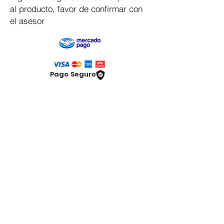
al producto, favor de confirmar con
el asesor
Pago Seguro
Dymesa™ Online
Venta de material electrico y automatizacion
Servicio al cliente
Solicitar cotizacion
Mis pedidos
Facturar mi compra
VENTAS - Whatsapp Chat