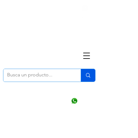
Nosotros
(668) 164 0246
ventasonline
@dymesa.com.mx
Mi cuenta
Pedidos
¿Como Comprar?
Carrito
Ventas WhatsApp Chat
CONTACTO
TABLEROS
PRODUCTOS
CATALOGOS
OFERTAS