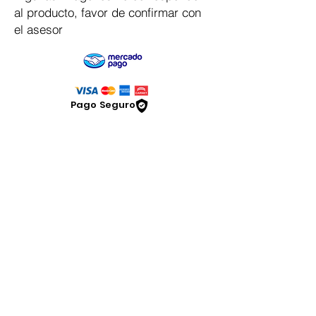
al producto, favor de confirmar con
el asesor
Pago Seguro
Dymesa™ Online
Venta de material electrico y automatizacion
Servicio al cliente
Solicitar cotizacion
Mis pedidos
Facturar mi compra
VENTAS - Whatsapp Chat