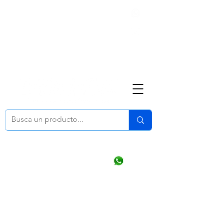
Nosotros
(668) 164 0246
ventasonline
@dymesa.com.mx
Mi cuenta
Pedidos
¿Como Comprar?
Carrito
Ventas WhatsApp Chat
CONTACTO
TABLEROS
PRODUCTOS
CATALOGOS
OFERTAS