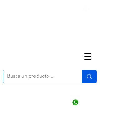
Nosotros
(668) 164 0246
ventasonline
@dymesa.com.mx
Mi cuenta
Pedidos
¿Como Comprar?
Carrito
Ventas WhatsApp Chat
CONTACTO
TABLEROS
PRODUCTOS
CATALOGOS
OFERTAS