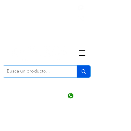
Nosotros
(668) 164 0246
ventasonline
@dymesa.com.mx
Mi cuenta
Pedidos
¿Como Comprar?
Carrito
Ventas WhatsApp Chat
CONTACTO
TABLEROS
PRODUCTOS
CATALOGOS
OFERTAS