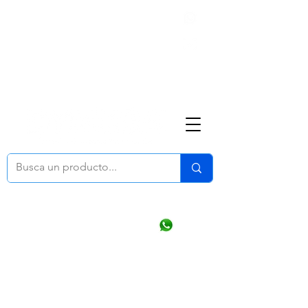
Nosotros
(668) 164 0246
ventasonline
@dymesa.com.mx
Mi cuenta
Pedidos
¿Como Comprar?
Carrito
Ventas WhatsApp Chat
CONTACTO
TABLEROS
PRODUCTOS
CATALOGOS
OFERTAS