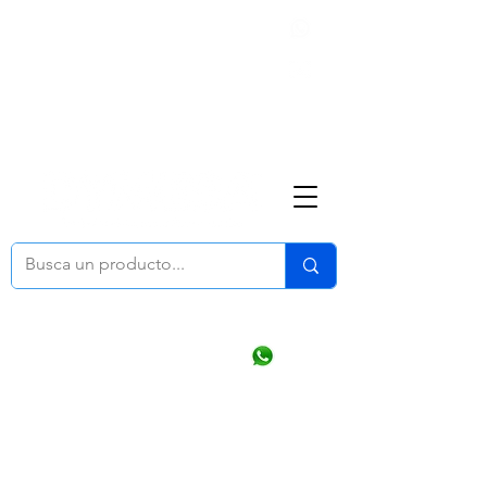
Nosotros
(668) 164 0246
ventasonline
@dymesa.com.mx
Mi cuenta
Pedidos
¿Como Comprar?
Carrito
Ventas WhatsApp Chat
CONTACTO
TABLEROS
PRODUCTOS
CATALOGOS
OFERTAS