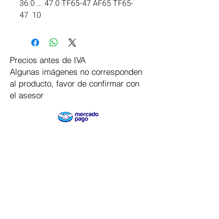
36.0 ... 47.0 TF65-47 AF65 TF65-
47  10
Precios antes de IVA
Algunas imágenes no corresponden
al producto, favor de confirmar con
el asesor
Pago Seguro
Dymesa™ Online
Venta de material electrico y automatizacion