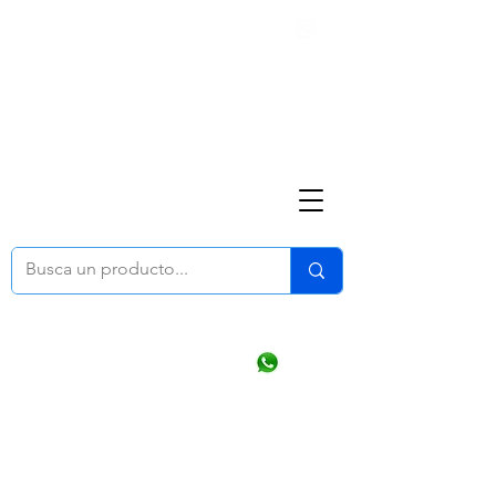
Nosotros
(668) 164 0246
ventasonline
@dymesa.com.mx
Mi cuenta
Pedidos
¿Como Comprar?
Carrito
Ventas WhatsApp Chat
CONTACTO
TABLEROS
PRODUCTOS
CATALOGOS
OFERTAS