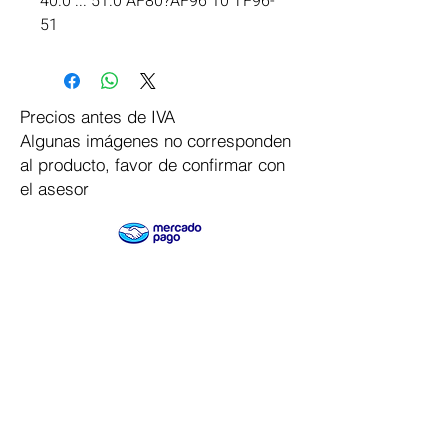
40.0 ... 51.0 AF80?AF96 10 TF96-
51
Precios antes de IVA
Algunas imágenes no corresponden
al producto, favor de confirmar con
el asesor
Pago Seguro
Dymesa™ Online
Venta de material electrico y automatizacion