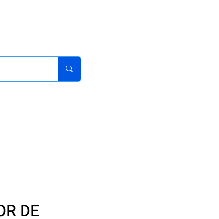
acturas
Pedidos
Iniciar sesion
Carrito
¿Como Comprar?
OR DE