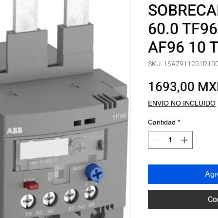
SOBRECAR
60.0 TF96
AF96 10 
SKU: 1SAZ911201R10
1693,00 M
ENVIO NO INCLUIDO
Cantidad
*
Agre
Co