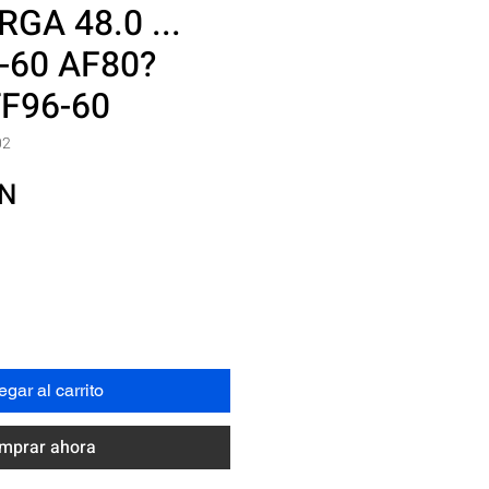
GA 48.0 ...
-60 AF80?
TF96-60
02
Precio
XN
gar al carrito
mprar ahora