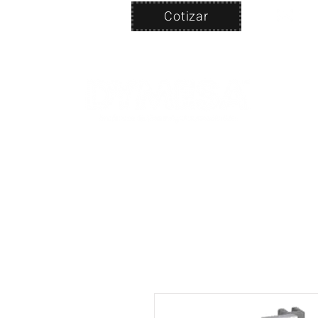
Cotizar
Nosotros
ven
PRODUC
|
CA