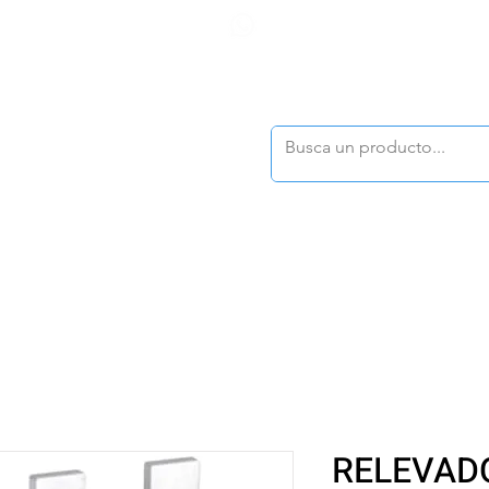
F
tasonline
@dymesa.com.mx
(668) 164 0246
TOS
|
TABLEROS
|
CONTACTO
|
|
|
TALOGOS
OFERTAS
RELEVAD