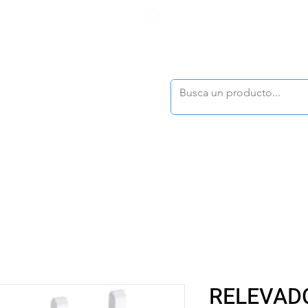
F
tasonline
@dymesa.com.mx
(668) 164 0246
TOS
|
TABLEROS
|
CONTACTO
|
|
|
TALOGOS
OFERTAS
RELEVAD