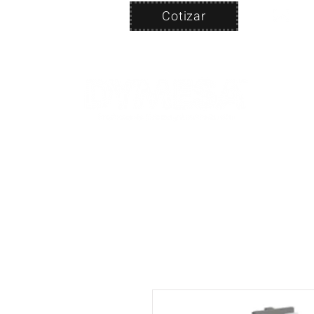
Cotizar
Nosotros
ven
PRODUC
|
CA