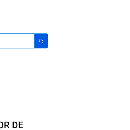
acturas
Pedidos
Iniciar sesion
Carrito
¿Como Comprar?
OR DE