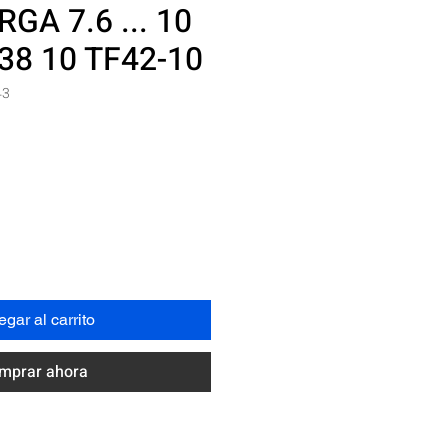
A 7.6 ... 10
38 10 TF42-10
43
Precio
N
gar al carrito
mprar ahora