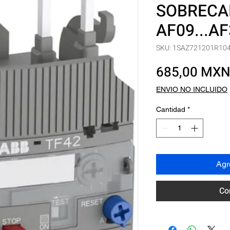
SOBRECARG
AF09...AF
SKU: 1SAZ721201R10
685,00 MX
ENVIO NO INCLUIDO
Cantidad
*
Agre
Co