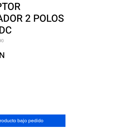
PTOR
ADOR 2 POLOS
VDC
90
Precio
XN
producto bajo pedido