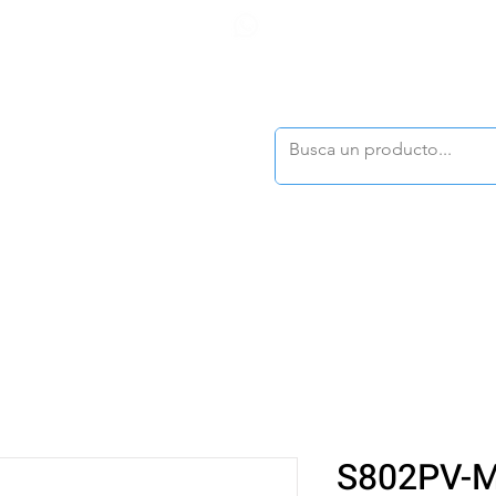
F
tasonline
@dymesa.com.mx
(668) 164 0246
TOS
|
TABLEROS
|
CONTACTO
|
|
|
TALOGOS
OFERTAS
S802PV-