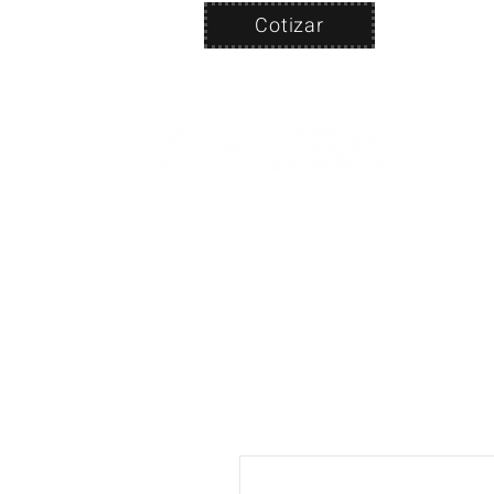
Cotizar
Nosotros
ven
PRODUC
|
CA