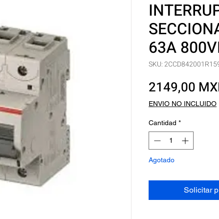
INTERRU
SECCION
63A 800
SKU: 2CCD842001R15
2149,00 M
ENVIO NO INCLUIDO
Cantidad
*
Agotado
Solicitar 