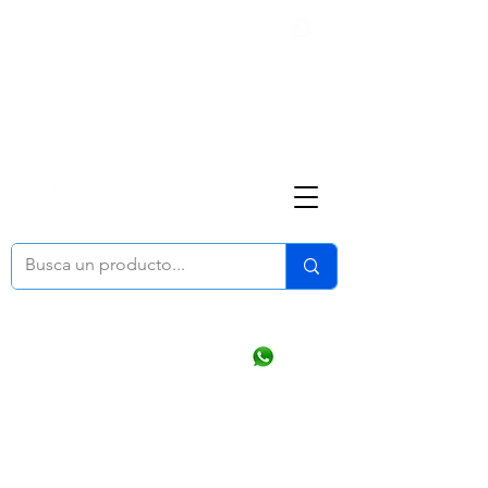
Nosotros
(668) 164 0246
ventasonline
@dymesa.com.mx
Mi cuenta
Pedidos
¿Como Comprar?
Carrito
Ventas WhatsApp Chat
CONTACTO
TABLEROS
PRODUCTOS
CATALOGOS
OFERTAS