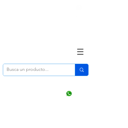
Nosotros
(668) 164 0246
ventasonline
@dymesa.com.mx
Mi cuenta
Pedidos
¿Como Comprar?
Carrito
Ventas WhatsApp Chat
CONTACTO
TABLEROS
PRODUCTOS
CATALOGOS
OFERTAS