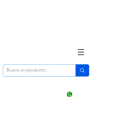
Nosotros
(668) 164 0246
ventasonline
@dymesa.com.mx
Mi cuenta
Pedidos
¿Como Comprar?
Carrito
Ventas WhatsApp Chat
CONTACTO
TABLEROS
PRODUCTOS
CATALOGOS
OFERTAS