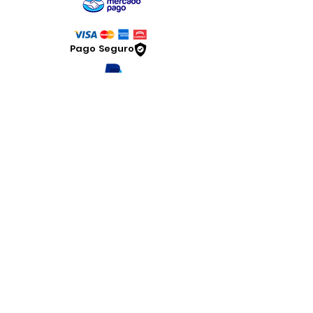
Pago Seguro
Dymesa™ Online
Venta de material electrico y automatizacion
Servicio al cliente
Solicitar cotizacion
Mis pedidos
Facturar mi compra
VENTAS - Whatsapp Chat
Legal
www.dymesa.com
Contacto