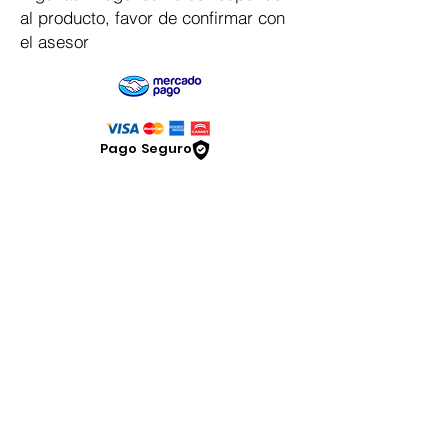
al producto, favor de confirmar con
el asesor
Pago Seguro
Dymesa™ Online
Venta de material electrico y automatizacion
Servicio al cliente
Solicitar cotizacion
Mis pedidos
Facturar mi compra
VENTAS - Whatsapp Chat