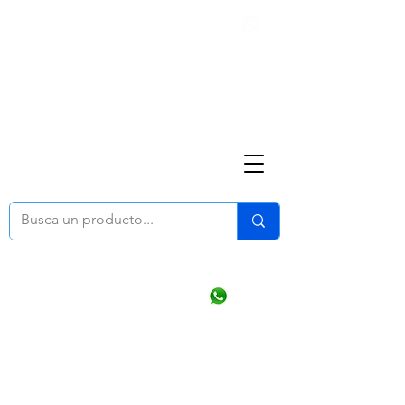
Nosotros
(668) 164 0246
ventasonline
@dymesa.com.mx
Mi cuenta
Pedidos
¿Como Comprar?
Carrito
Ventas WhatsApp Chat
CONTACTO
TABLEROS
PRODUCTOS
CATALOGOS
OFERTAS