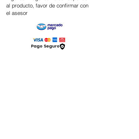
al producto, favor de confirmar con
el asesor
Pago Seguro
Dymesa™ Online
Venta de material electrico y automatizacion
Servicio al cliente
Solicitar cotizacion
Mis pedidos
Facturar mi compra
VENTAS - Whatsapp Chat