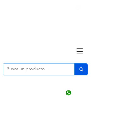
Nosotros
(668) 164 0246
ventasonline
@dymesa.com.mx
Mi cuenta
Pedidos
¿Como Comprar?
Carrito
Ventas WhatsApp Chat
CONTACTO
TABLEROS
PRODUCTOS
CATALOGOS
OFERTAS