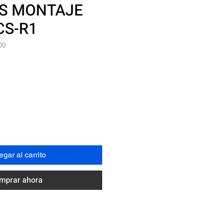
OS MONTAJE
CS-R1
00
recio
gar al carrito
mprar ahora