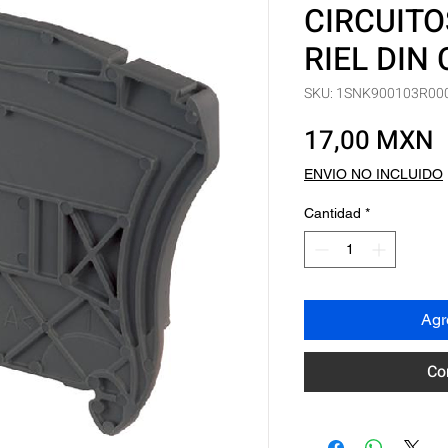
CIRCUIT
RIEL DIN 
SKU: 1SNK900103R00
P
17,00 MXN
ENVIO NO INCLUIDO
Cantidad
*
Agre
Co