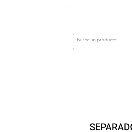
F
tasonline
@dymesa.com.mx
(668) 164 0246
TOS
|
TABLEROS
|
CONTACTO
|
|
|
TALOGOS
OFERTAS
SEPARAD