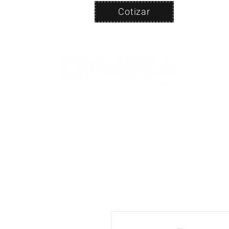
Cotizar
Nosotros
ven
PRODUC
|
CA