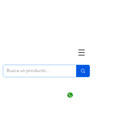
Nosotros
(668) 164 0246
ventasonline
@dymesa.com.mx
Mi cuenta
Pedidos
¿Como Comprar?
Carrito
Ventas WhatsApp Chat
CONTACTO
TABLEROS
PRODUCTOS
CATALOGOS
OFERTAS