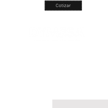
Cotizar
Nosotros
ven
PRODUC
|
CA