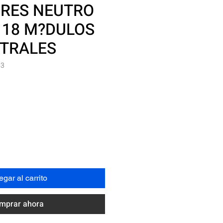
RES NEUTRO
, 18 M?DULOS
STRALES
53
recio
gar al carrito
mprar ahora