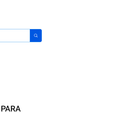
acturas
Pedidos
Iniciar sesion
Carrito
¿Como Comprar?
 PARA