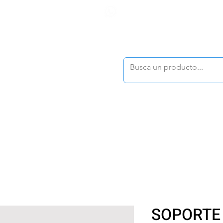
F
tasonline
@dymesa.com.mx
(668) 164 0246
TOS
|
TABLEROS
|
CONTACTO
|
|
|
TALOGOS
OFERTAS
SOPORTE