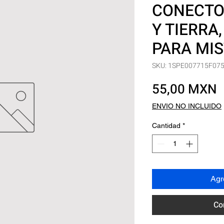
CONECTO
Y TIERRA
PARA MI
SKU: 1SPE007715F07
P
55,00 MXN
ENVIO NO INCLUIDO
Cantidad
*
Agre
Co