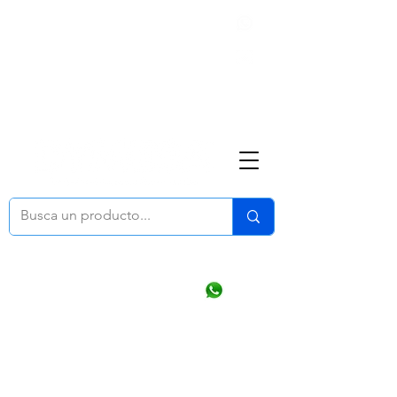
Nosotros
(668) 164 0246
ventasonline
@dymesa.com.mx
Mi cuenta
Pedidos
¿Como Comprar?
Carrito
Ventas WhatsApp Chat
CONTACTO
TABLEROS
PRODUCTOS
CATALOGOS
OFERTAS