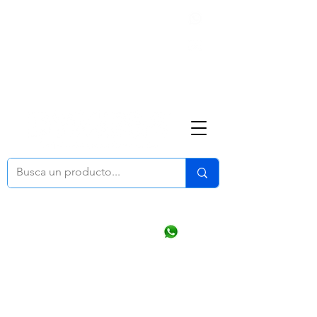
Nosotros
(668) 164 0246
ventasonline
@dymesa.com.mx
Mi cuenta
Pedidos
¿Como Comprar?
Carrito
Ventas WhatsApp Chat
CONTACTO
TABLEROS
PRODUCTOS
CATALOGOS
OFERTAS