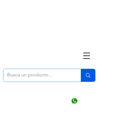
Nosotros
(668) 164 0246
ventasonline
@dymesa.com.mx
Mi cuenta
Pedidos
¿Como Comprar?
Carrito
Ventas WhatsApp Chat
CONTACTO
TABLEROS
PRODUCTOS
CATALOGOS
OFERTAS