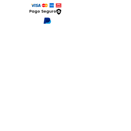
Pago Seguro
Dymesa™ Online
Venta de material electrico y automatizacion
Servicio al cliente
Solicitar cotizacion
Mis pedidos
Facturar mi compra
VENTAS - Whatsapp Chat
Legal
www.dymesa.com
Contacto
Terminos y condiciones