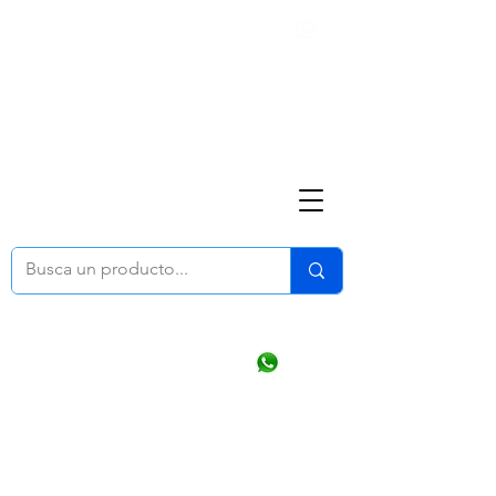
Nosotros
(668) 164 0246
ventasonline
@dymesa.com.mx
Mi cuenta
Pedidos
¿Como Comprar?
Carrito
Ventas WhatsApp Chat
CONTACTO
TABLEROS
PRODUCTOS
CATALOGOS
OFERTAS