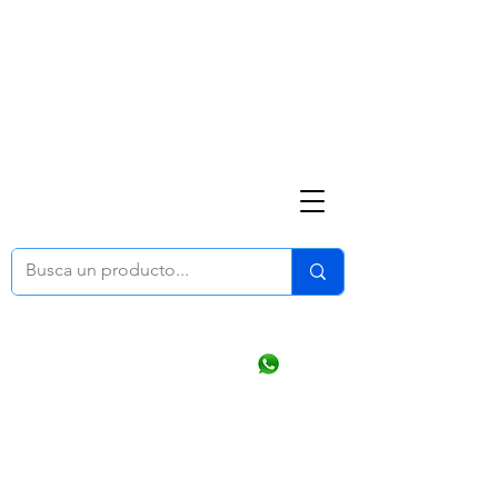
Nosotros
(668) 164 0246
ventasonline
@dymesa.com.mx
Mi cuenta
Pedidos
¿Como Comprar?
Carrito
Ventas WhatsApp Chat
CONTACTO
TABLEROS
PRODUCTOS
CATALOGOS
OFERTAS