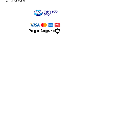
el asesor
Pago Seguro
Dymesa™ Online
Venta de material electrico y automatizacion
Servicio al cliente
Solicitar cotizacion
Mis pedidos
Facturar mi compra
VENTAS - Whatsapp Chat
Legal
www.dymesa.com