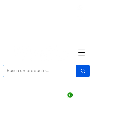
Nosotros
(668) 164 0246
ventasonline
@dymesa.com.mx
Mi cuenta
Pedidos
¿Como Comprar?
Carrito
Ventas WhatsApp Chat
CONTACTO
TABLEROS
PRODUCTOS
CATALOGOS
OFERTAS