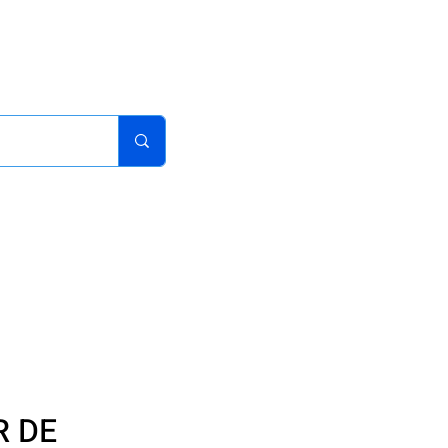
acturas
Pedidos
Iniciar sesion
Carrito
¿Como Comprar?
R DE