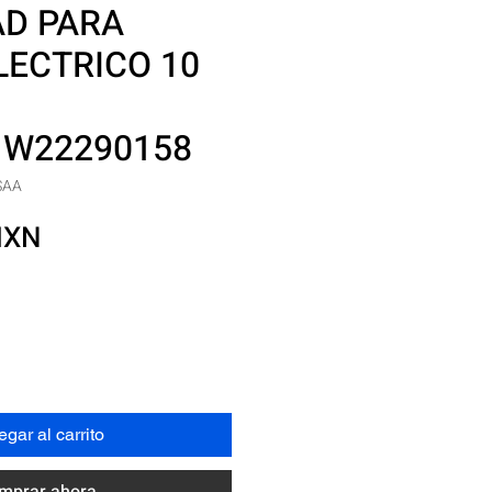
AD PARA
LECTRICO 10
1W22290158
SAA
Precio
MXN
gar al carrito