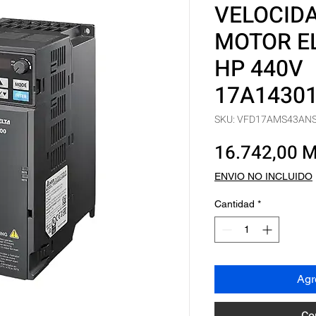
VELOCID
MOTOR E
HP 440V
17A1430
SKU: VFD17AMS43AN
16.742,00 
ENVIO NO INCLUIDO
Cantidad
*
Agre