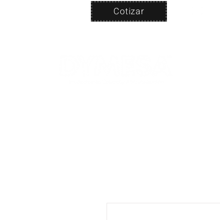
Cotizar
Nosotros
ven
PRODUC
|
CA