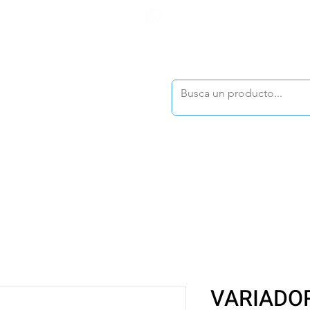
F
tasonline
@dymesa.com.mx
(668) 164 0246
TOS
|
TABLEROS
|
CONTACTO
|
|
|
TALOGOS
OFERTAS
VARIADO