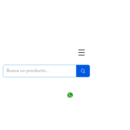
Nosotros
(668) 164 0246
ventasonline
@dymesa.com.mx
Mi cuenta
Pedidos
¿Como Comprar?
Carrito
Ventas WhatsApp Chat
CONTACTO
TABLEROS
PRODUCTOS
CATALOGOS
OFERTAS