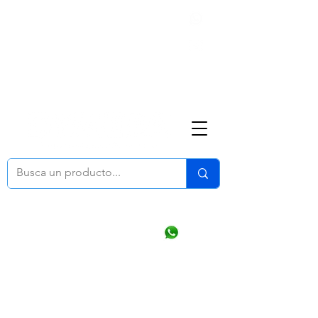
Nosotros
(668) 164 0246
ventasonline
@dymesa.com.mx
Mi cuenta
Pedidos
¿Como Comprar?
Carrito
Ventas WhatsApp Chat
CONTACTO
TABLEROS
PRODUCTOS
CATALOGOS
OFERTAS