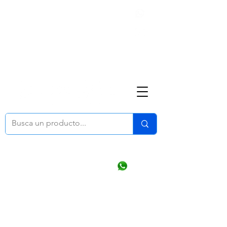
Nosotros
(668) 164 0246
ventasonline
@dymesa.com.mx
Mi cuenta
Pedidos
¿Como Comprar?
Carrito
Ventas WhatsApp Chat
CONTACTO
TABLEROS
PRODUCTOS
CATALOGOS
OFERTAS