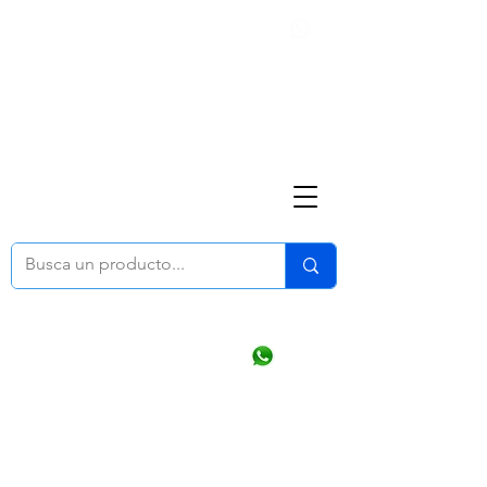
Nosotros
(668) 164 0246
ventasonline
@dymesa.com.mx
Mi cuenta
Pedidos
¿Como Comprar?
Carrito
Ventas WhatsApp Chat
CONTACTO
TABLEROS
PRODUCTOS
CATALOGOS
OFERTAS