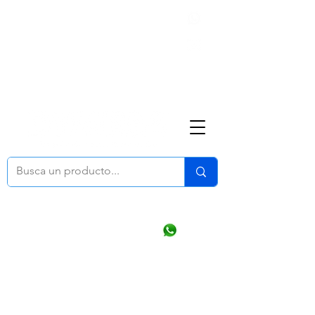
Nosotros
(668) 164 0246
ventasonline
@dymesa.com.mx
Mi cuenta
Pedidos
¿Como Comprar?
Carrito
Ventas WhatsApp Chat
CONTACTO
TABLEROS
PRODUCTOS
CATALOGOS
OFERTAS