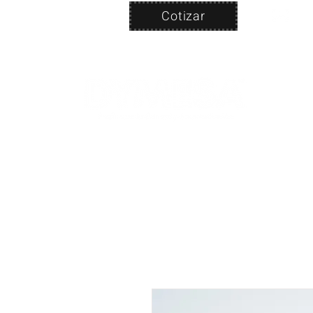
Cotizar
Nosotros
ven
PRODUC
|
CA