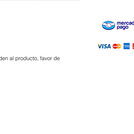
en al producto, favor de
Servicio al
cliente
 y automatizacion
Solicitar cotizacion
Mis pedidos