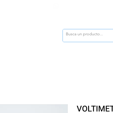
F
tasonline
@dymesa.com.mx
(668) 164 0246
TOS
|
TABLEROS
|
CONTACTO
|
|
|
TALOGOS
OFERTAS
VOLTIMET