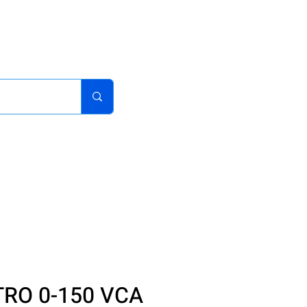
acturas
Pedidos
Iniciar sesion
Carrito
¿Como Comprar?
RO 0-150 VCA