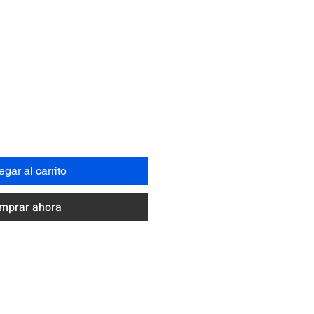
Precio
N
gar al carrito
mprar ahora