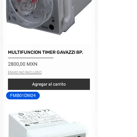
MULTIFUNCION TIMER GAVAZZI 8P.
Precio
2800,00 MXN
ENVIO NO INCLUIDO
Agregar al carrito
FMB01DW24