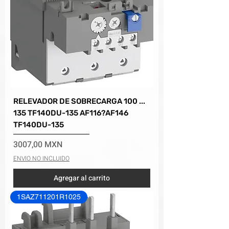
RELEVADOR DE SOBRECARGA 100 ...
135 TF140DU-135 AF116?AF146
TF140DU-135
Precio
3007,00 MXN
ENVIO NO INCLUIDO
Agregar al carrito
1SAZ711201R1025