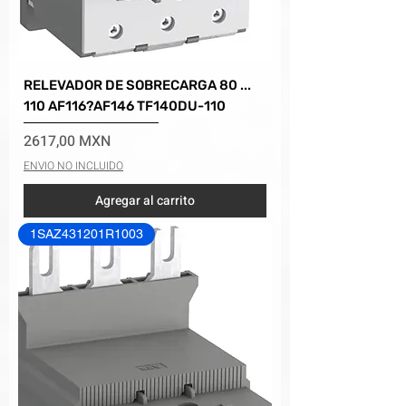
RELEVADOR DE SOBRECARGA 80 ...
110 AF116?AF146 TF140DU-110
Precio
2617,00 MXN
ENVIO NO INCLUIDO
Agregar al carrito
1SAZ431201R1003