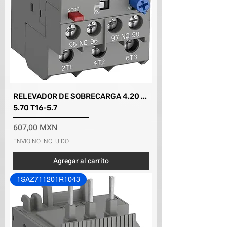
RELEVADOR DE SOBRECARGA 4.20 ...
5.70 T16-5.7
Precio
607,00 MXN
ENVIO NO INCLUIDO
Agregar al carrito
1SAZ711201R1043