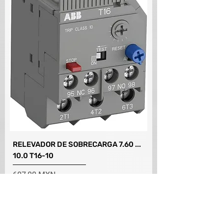
RELEVADOR DE SOBRECARGA 7.60 ...
10.0 T16-10
Precio
607,00 MXN
ENVIO NO INCLUIDO
Agregar al carrito