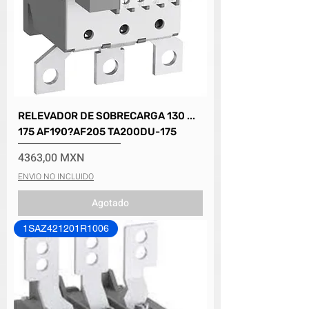
RELEVADOR DE SOBRECARGA 130 ...
175 AF190?AF205 TA200DU-175
Precio
4363,00 MXN
ENVIO NO INCLUIDO
Agotado
1SAZ421201R1006