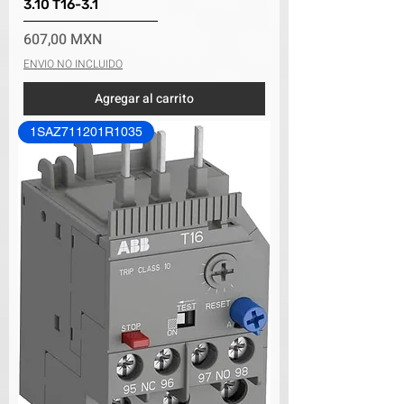
3.10 T16-3.1
Precio
607,00 MXN
ENVIO NO INCLUIDO
Agregar al carrito
1SAZ711201R1035