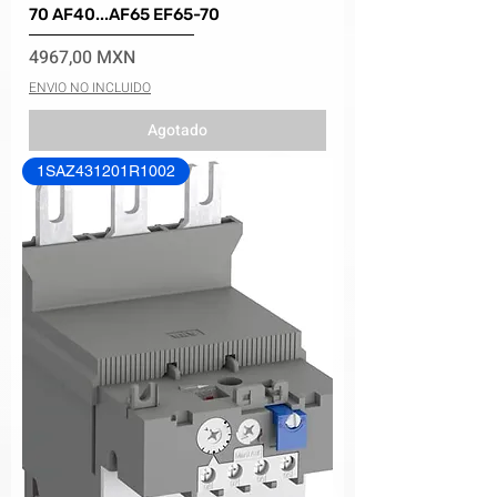
70 AF40...AF65 EF65-70
Precio
4967,00 MXN
ENVIO NO INCLUIDO
Agotado
1SAZ431201R1002