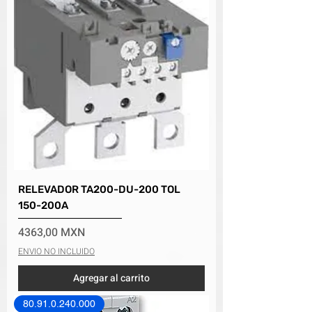
RELEVADOR TA200-DU-200 TOL
150-200A
Precio
4363,00 MXN
ENVIO NO INCLUIDO
Agregar al carrito
80.91.0.240.000