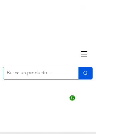
Nosotros
(668) 164 0246
ventasonline
@dymesa.com.mx
Mi cuenta
Pedidos
¿Como Comprar?
Carrito
Ventas WhatsApp Chat
CONTACTO
TABLEROS
PRODUCTOS
CATALOGOS
OFERTAS