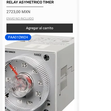
RELAY ASYMETRICO TIMER
Precio
2723,00 MXN
ENVIO NO INCLUIDO
Agregar al carrito
FAA01DW24