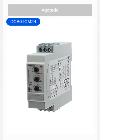
Agotado
DCB01CM24