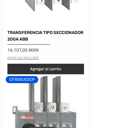
TRANSFERENCIA TIPO SECCIONADOR
200A ABB
Precio
16.107,00 MXN
ENVIO NO INCLUIDO
Agregar al carrito
OT600U03CP