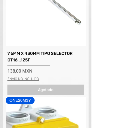
? 6MM X 430MM TIPO SELECTOR
OT16...125F
Precio
138,00 MXN
ENVIO NO INCLUIDO
Agotado
ONE20M3Y