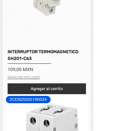
INTERRUPTOR TERMOMAGNETICO
SH201-C63
Precio
109,00 MXN
ENVIO NO INCLUIDO
Agregar al carrito
2CDS252001R0034