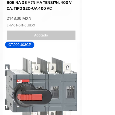
BOBINA DE M?NIMA TENSI?N, 400 V
CA, TIPO S2C-UA 400 AC
Precio
2148,00 MXN
ENVIO NO INCLUIDO
Agotado
OT200U03CP