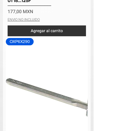
OT16...125F
Precio
177,00 MXN
ENVIO NO INCLUIDO
Agregar al carrito
OXP6X290