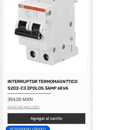
INTERRUPTOR TERMOMAGN?TICO
S202-C3 2POLOS 3AMP 6KVA
Precio
384,00 MXN
ENVIO NO INCLUIDO
Agregar al carrito
2CSS200911R0001