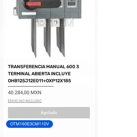
TRANSFERENCIA MANUAL 600 3
TERMINAL ABIERTA INCLUYE
OHB125J12E011+OXP12X185
Precio
40.284,00 MXN
ENVIO NO INCLUIDO
Agotado
OTM160E3CM110V