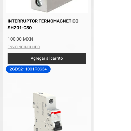
INTERRUPTOR TERMOMAGNETICO
SH201-C50
Precio
100,00 MXN
ENVIO NO INCLUIDO
Agregar al carrito
2CDS211001R0634