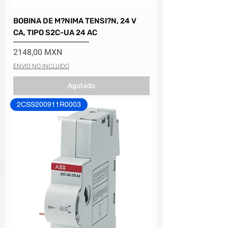
BOBINA DE M?NIMA TENSI?N, 24 V
CA, TIPO S2C-UA 24 AC
Precio
2148,00 MXN
ENVIO NO INCLUIDO
Agotado
2CSS200911R0003