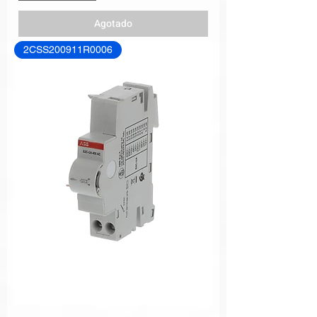
Agotado
2CSS200911R0006