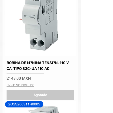
BOBINA DE M?NIMA TENSI?N, 110 V
CA, TIPO S2C-UA 110 AC
Precio
2148,00 MXN
ENVIO NO INCLUIDO
Agotado
2CSS200911R0005