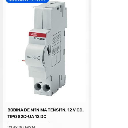
BOBINA DE M?NIMA TENSI?N, 12 V CD,
TIPO S2C-UA 12 DC
Precio
2148,00 MXN