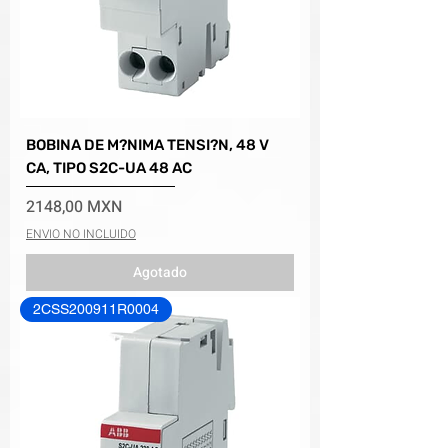
BOBINA DE M?NIMA TENSI?N, 48 V
CA, TIPO S2C-UA 48 AC
Precio
2148,00 MXN
ENVIO NO INCLUIDO
Agotado
2CSS200911R0004