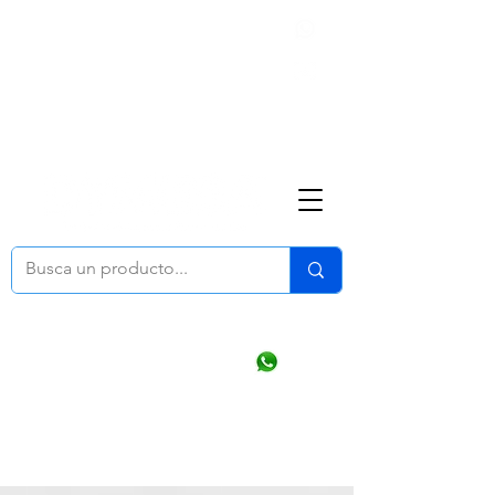
Nosotros
(668) 164 0246
ventasonline
@dymesa.com.mx
Mi cuenta
Pedidos
¿Como Comprar?
Carrito
Ventas WhatsApp Chat
CONTACTO
TABLEROS
PRODUCTOS
CATALOGOS
OFERTAS